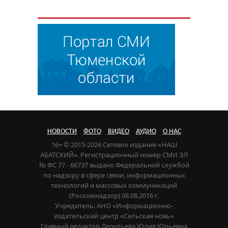
НОВОСТИ
ФОТО
ВИДЕО
АУДИО
О НАС
16+ © 2015-2026 Сетевое издание «НАШ
АБАТСКИЙ». Регистрационный номер СМИ ЭЛ
№ ФС 77 - 66737 выдано Федеральной службой
по надзору в сфере связи, информационных
технологий и массовых коммуникаций
(Роскомнадзор) 08.08.2016 г.
Учредитель: АНО «Информационно-
издательский центр «Сельская новь»
Главный редактор Леонтьева Юлия Юрьевна