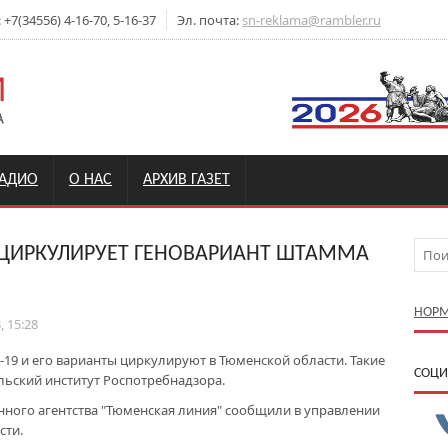
7(34556) 4-16-70, 5-16-37
Эл. почта:
sn-reklama@rambler.ru
РАДИО
О НАС
АРХИВ ГАЗЕТ
ЦИРКУЛИРУЕТ ГЕНОВАРИАНТ ШТАММА
НОРМ
, 15:28
19 и его варианты циркулируют в Тюменской области. Такие
CОЦИ
льский институт Роспотребнадзора.
ного агентства "Тюменская линия" сообщили в управлении
сти.