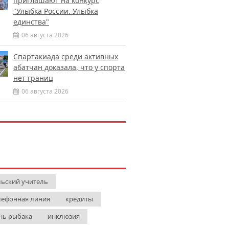
приглашают на конкурс
"Улыбка России. Улыбка
единства"
06 августа 2026
Спартакиада среди активных
абатчан доказала, что у спорта
нет границ
06 августа 2026
льский учитель
лефонная линия
кредиты
нь рыбака
инклюзия