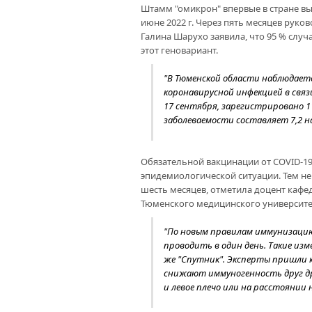
Штамм "омикрон" впервые в стране в
июне 2022 г. Через пять месяцев рук
Галина Шарухо заявила, что 95 % слу
этот геновариант.
"В Тюменской области наблюдает
коронавирусной инфекцией в связи
17 сентября, зарегистрировано 11
заболеваемости составляет 7,2 на
Обязательной вакцинации от COVID-19 
эпидемиологической ситуации. Тем н
шесть месяцев, отметила доцент каф
Тюменского медицинского университе
"По новым правилам иммунизацию
проводить в один день. Такие из
же "Спутник". Эксперты пришли к
снижают иммуногенность друг др
и левое плечо или на расстоянии н