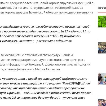
ыявили среди заболевших новой коронавирусной инфекцией в
оводитель регионального управления Роспотребнадзора
ПОСЛ
чаев коронавируса в Тюменской области приходится именно на
ся тенденция к увеличению заболеваемости населения новой
 с наступлением эпидемического сезона. За 37 неделю, с 11 по
1 случаев заболевания населения COVID-19, показатель
 100 тысяч населения", - рассказали в ведомстве.
в России нет. Ее отменили в связи с улучшением
е менее Минздрав рекомендует ревакцинацию один раз в
едры инфекционных болезней, аллергологии и иммунологии
та, врач-инфекционист Мария Антонова.
 против гриппа и новой коронавирусной инфекции можно
менения внесли в инструкцию к препарату "Гам-КОВИДВак", он
 выводу, что при одновременном введении препараты не
уга. Правило — вакцины вводят в разные части тела: правое
е менее 2,5 сантиметров друг от друга", - уточнила врач.