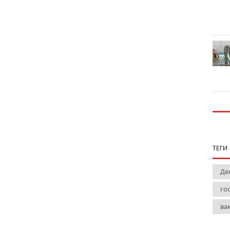
ТЕГИ
Де
го
ва