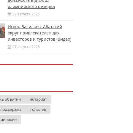
должность в ДЮСШ
олимпийского резерва
07 августа 2026
Игорь Васильев: Абатский
округ привлекателен для
инвесторов и туристов (Видео)
07 августа 2026
нь объятий
нотариат
споддержка
гололед
кцинация