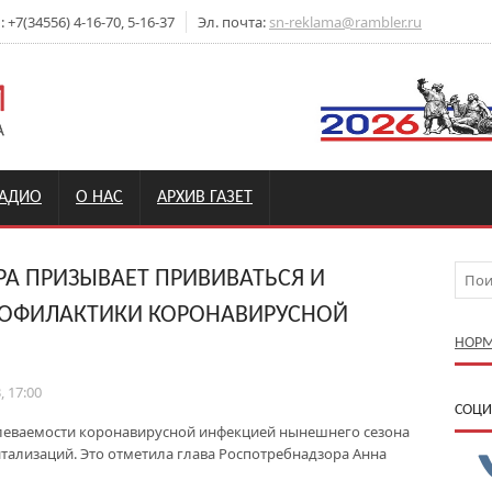
+7(34556) 4-16-70, 5-16-37
Эл. почта:
sn-reklama@rambler.ru
РАДИО
О НАС
АРХИВ ГАЗЕТ
РА ПРИЗЫВАЕТ ПРИВИВАТЬСЯ И
РОФИЛАКТИКИ КОРОНАВИРУСНОЙ
НОРМ
, 17:00
CОЦИ
леваемости коронавирусной инфекцией нынешнего сезона
тализаций. Это отметила глава Роспотребнадзора Анна