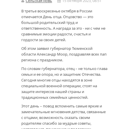
Сельская новь
15 октября 2023, 08:51
В третье воскресенье октября в России
отмечается День отца. Отцовство — это
большой родительский труд и
ответственность. А награда за это - ни с чем не
сравнимые эмоции радости, счастья и
гордости за своих детей.
Об этом заявил губернатор Тюменской
области Александр Моор, поздравляя всех пап
региона с праздником.
По словам губернатора, отец – не только глава
семьи и ее опора, но и защитник Отечества.
Сегодня многие отцы находятся в зоне
специальной военной операции, стоят на
защите интересов нашей страны и
традиционных семейных ценностей.
Этот день – повод вспомнить самые яркие и
замечательные мгновения детства, связанные
с отцами, возможность сказать своим
родителям спасибо за мудрые советы,