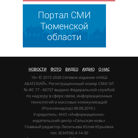
НОВОСТИ
ФОТО
ВИДЕО
АУДИО
О НАС
16+ © 2015-2026 Сетевое издание «НАШ
АБАТСКИЙ». Регистрационный номер СМИ ЭЛ
№ ФС 77 - 66737 выдано Федеральной службой
по надзору в сфере связи, информационных
технологий и массовых коммуникаций
(Роскомнадзор) 08.08.2016 г.
Учредитель: АНО «Информационно-
издательский центр «Сельская новь»
Главный редактор Леонтьева Юлия Юрьевна
тел. 8(34556) 4-14-30