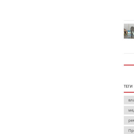
ТЕГИ
вл
ме
ре
Пр