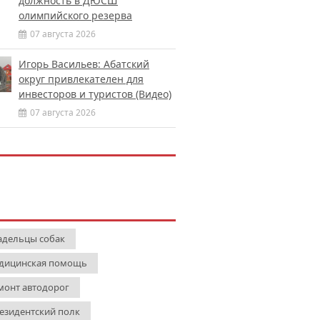
должность в ДЮСШ
олимпийского резерва
07 августа 2026
Игорь Васильев: Абатский
округ привлекателен для
инвесторов и туристов (Видео)
07 августа 2026
адельцы собак
дицинская помощь
монт автодорог
езидентский полк