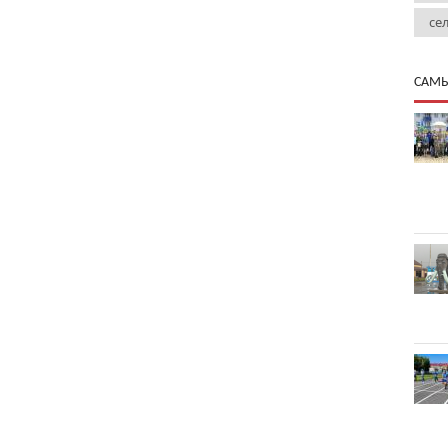
се
САМЫ