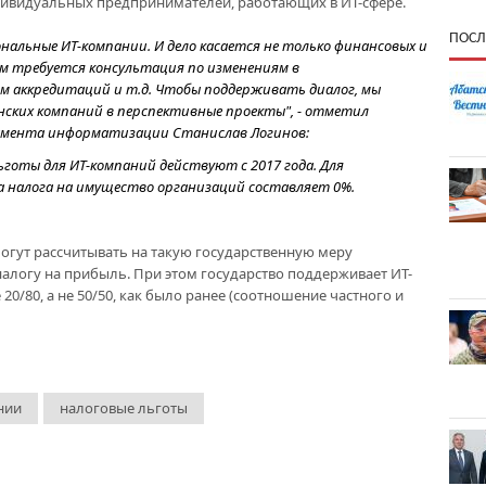
ндивидуальных предпринимателей, работающих в ИТ-сфере.
ПОСЛ
альные ИТ-компании. И дело касается не только финансовых и
 требуется консультация по изменениям в
ям аккредитаций и т.д. Чтобы поддерживать диалог, мы
ских компаний в перспективные проекты", - отметил
амента информатизации Станислав Логинов:
ьготы для ИТ-компаний действуют с 2017 года. Для
а налога на имущество организаций составляет 0%.
могут рассчитывать на такую государственную меру
налогу на прибыль. При этом государство поддерживает ИТ-
0/80, а не 50/50, как было ранее (соотношение частного и
нии
налоговые льготы