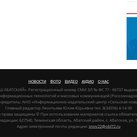
НОВОСТИ
ФОТО
ВИДЕО
АУДИО
О НАС
НАШ АБАТСКИЙ». Регистрационный номер СМИ ЭЛ № ФС 77 - 66737 выдан
 информационных технологий и массовых коммуникаций (Роскомнадзор) 
чредитель: АНО «Информационно-издательский центр «Сельская нов
Главный редактор Леонтьева Юлия Юрьевна тел. 8(34556) 4-14-30
е права защищены © При использовании материалов ссылка обязател
редакции: 627540, Тюменская область, Абатский район, с. Абатское, ул. 1
Адрес электронной почты редакции:
snov22@obl72.ru