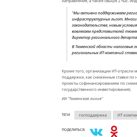
направления, а также свыше 2 тыс. и
"Мы активно поддерживаем регион
инфраструктурных льгот. Многим
законодательстве, новым услови
вовлекаем представителей тюмен
директор регионального департ
В Тюменской области налоговые л
региональных ИТ-компаний ставк
Кроме того, организации ИТ-отрасли 
поддержки, как сниженные ставки по 
проекты софинансированием по схеме 2
государственного инвестирования).
ИА "Тюменская линия"
господдержка
ИТ компа
ТЕГИ
ПОДЕЛИТЬСЯ: