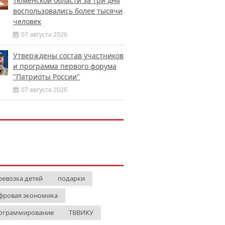
Тюменской области за три дня
воспользовались более тысячи
человек
07 августа 2026
Утверждены состав участников
и программа первого форума
"Патриоты России"
07 августа 2026
ревозка детей
подарки
фровая экономика
ограммирование
ТВВИКУ