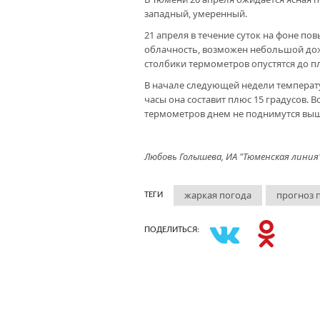
западный, умеренный.
21 апреля в течение суток на фоне 
облачность, возможен небольшой дожд
столбики термометров опустятся до плю
В начале следующей недели температу
часы она составит плюс 15 градусов. В
термометров днем не поднимутся выше
Любовь Голышева, ИА "Тюменская линия
жаркая погода
прогноз 
ТЕГИ
ПОДЕЛИТЬСЯ: