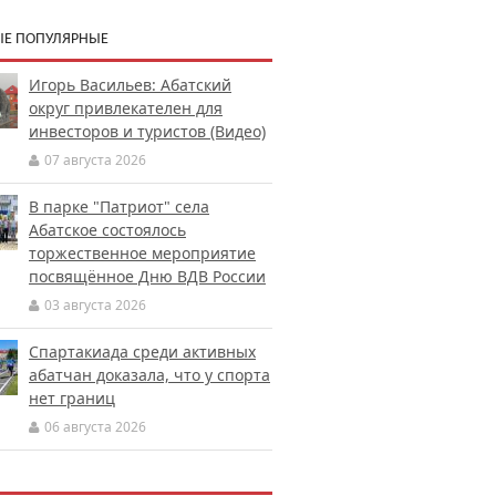
Е ПОПУЛЯРНЫЕ
Игорь Васильев: Абатский
округ привлекателен для
инвесторов и туристов (Видео)
07 августа 2026
В парке "Патриот" села
Абатское состоялось
торжественное мероприятие
посвящённое Дню ВДВ России
03 августа 2026
Спартакиада среди активных
абатчан доказала, что у спорта
нет границ
06 августа 2026