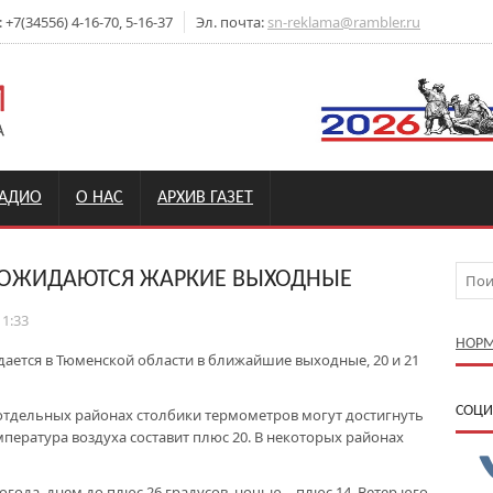
7(34556) 4-16-70, 5-16-37
Эл. почта:
sn-reklama@rambler.ru
РАДИО
О НАС
АРХИВ ГАЗЕТ
 ОЖИДАЮТСЯ ЖАРКИЕ ВЫХОДНЫЕ
11:33
НОРМ
ается в Тюменской области в ближайшие выходные, 20 и 21
CОЦИ
 отдельных районах столбики термометров могут достигнуть
емпература воздуха составит плюс 20. В некоторых районах
огода, днем до плюс 26 градусов, ночью – плюс 14. Ветер юго-