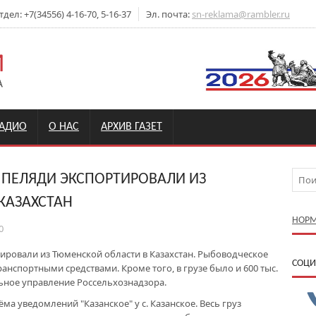
ел: +7(34556) 4-16-70, 5-16-37
Эл. почта:
sn-reklama@rambler.ru
РАДИО
О НАС
АРХИВ ГАЗЕТ
 ПЕЛЯДИ ЭКСПОРТИРОВАЛИ ИЗ
КАЗАХСТАН
НОРМ
0
тировали из Тюменской области в Казахстан. Рыбоводческое
CОЦИ
нспортными средствами. Кроме того, в грузе было и 600 тыс.
ьное управление Россельхознадзора.
а уведомлений "Казанское" у с. Казанское. Весь груз