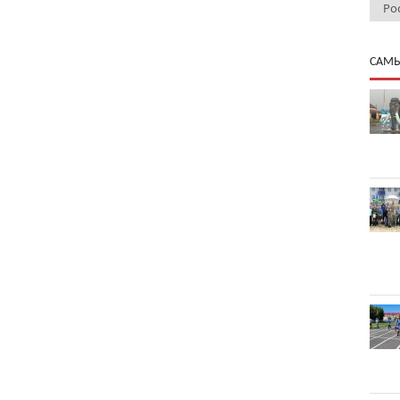
Ро
САМЫ