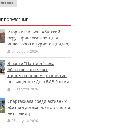
слесхоз
Е ПОПУЛЯРНЫЕ
Игорь Васильев: Абатский
округ привлекателен для
инвесторов и туристов (Видео)
07 августа 2026
В парке "Патриот" села
Абатское состоялось
торжественное мероприятие
посвящённое Дню ВДВ России
03 августа 2026
Спартакиада среди активных
абатчан доказала, что у спорта
нет границ
06 августа 2026