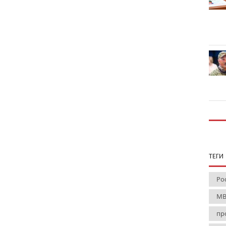
ТЕГИ
Ро
МВ
пр