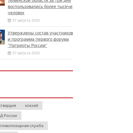
Тюменской области за три дня
воспользовались более тысячи
человек
07 августа 2026
Утверждены состав участников
и программа первого форума
"Патриоты России"
07 августа 2026
сгвардия
хоккей
Д России
отивопожарная служба