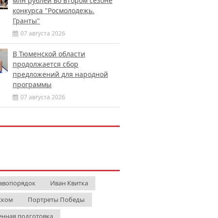
млн рублей во втором сезоне
конкурса "Росмолодежь.
Гранты"
07 августа 2026
В Тюменской области
продолжается сбор
предложений для народной
программы
07 августа 2026
авопорядок
Иван Квитка
ском
Портреты Победы
енная подготовка