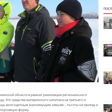
ПОСЛ
юменской области в рамках реализации регионального
ду. Это средства материнского капитала на третьего и
ощь многодетным малоимущим семьям – льготы на проезд и
спортивную форму.