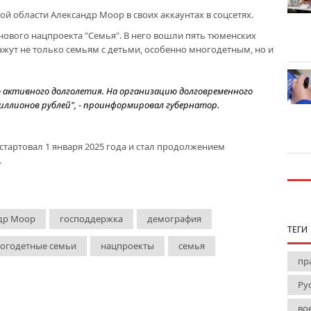
й области Александр Моор в своих аккаунтах в соцсетях.
ового нацпроекта "Семья". В него вошли пять тюменских
ажут не только семьям с детьми, особенно многодетным, но и
 активного долголетия. На организацию долговременного
миллионов рублей", - проинформировал губернатор.
тартовал 1 января 2025 года и стал продолжением
.
др Моор
господдержка
демография
ТЕГИ
огодетные семьи
нацпроекты
семья
пр
Ру
во