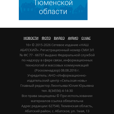
НОВОСТИ
ФОТО
ВИДЕО
АУДИО
О НАС
16+ © 2015-2026 Сетевое издание «НАШ
АБАТСКИЙ». Регистрационный номер СМИ ЭЛ
№ ФС 77 - 66737 выдано Федеральной службой
по надзору в сфере связи, информационных
технологий и массовых коммуникаций
(Роскомнадзор) 08.08.2016 г.
Учредитель: АНО «Информационно-
издательский центр «Сельская новь»
Главный редактор Леонтьева Юлия Юрьевна
тел. 8(34556) 4-14-30
Все права защищены © При использовании
материалов ссылка обязательна
Адрес редакции: 627540, Тюменская область,
Абатский район, с. Абатское, ул. 1мая, 13