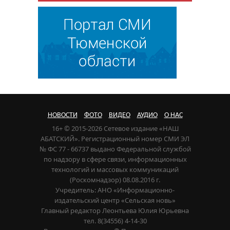
НОВОСТИ
ФОТО
ВИДЕО
АУДИО
О НАС
16+ © 2015-2026 Сетевое издание «НАШ
АБАТСКИЙ». Регистрационный номер СМИ ЭЛ
№ ФС 77 - 66737 выдано Федеральной службой
по надзору в сфере связи, информационных
технологий и массовых коммуникаций
(Роскомнадзор) 08.08.2016 г.
Учредитель: АНО «Информационно-
издательский центр «Сельская новь»
Главный редактор Леонтьева Юлия Юрьевна
тел. 8(34556) 4-14-30