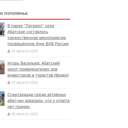
Е ПОПУЛЯРНЫЕ
В парке "Патриот" села
Абатское состоялось
торжественное мероприятие
посвящённое Дню ВДВ России
03 августа 2026
Игорь Васильев: Абатский
округ привлекателен для
инвесторов и туристов (Видео)
07 августа 2026
Спартакиада среди активных
абатчан доказала, что у спорта
нет границ
06 августа 2026