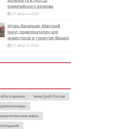
должность в ДЮСШ
олимпийского резерва
07 августа 2026
Игорь Васильев: Абатский
округ привлекателен для
инвесторов и туристов (Видео)
07 августа 2026
ужба спасения
минстрой России
едпенсионеры
раничительные меры
холодание