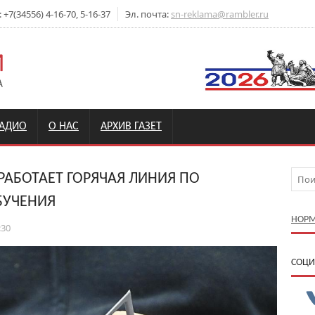
7(34556) 4-16-70, 5-16-37
Эл. почта:
sn-reklama@rambler.ru
РАДИО
О НАС
АРХИВ ГАЗЕТ
РАБОТАЕТ ГОРЯЧАЯ ЛИНИЯ ПО
БУЧЕНИЯ
НОРМ
:30
CОЦИ