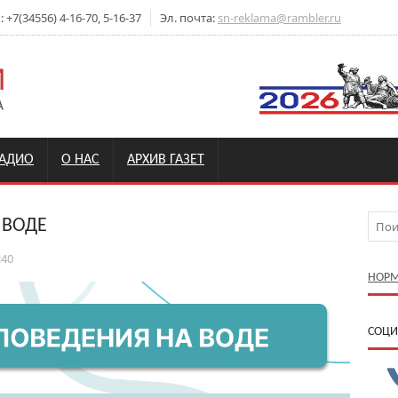
+7(34556) 4-16-70, 5-16-37
Эл. почта:
sn-reklama@rambler.ru
РАДИО
О НАС
АРХИВ ГАЗЕТ
 ВОДЕ
:40
НОРМ
CОЦИ