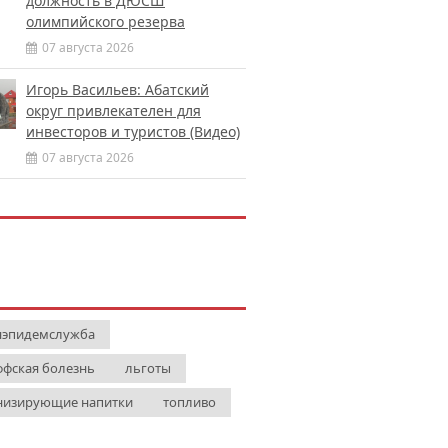
должность в ДЮСШ
олимпийского резерва
07 августа 2026
Игорь Васильев: Абатский
округ привлекателен для
инвесторов и туристов (Видео)
07 августа 2026
нэпидемслужба
ффская болезнь
льготы
низирующие напитки
топливо