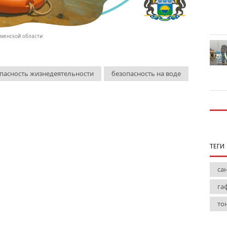
менской области
пасность жизнедеятельности
безопасность на воде
ТЕГИ
са
га
то