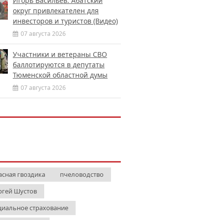
Игорь Васильев: Абатский
округ привлекателен для
инвесторов и туристов (Видео)
07 августа 2026
Участники и ветераны СВО
баллотируются в депутаты
Тюменской областной думы
07 августа 2026
асная гвоздика
пчеловодство
ргей Шустов
циальное страхование