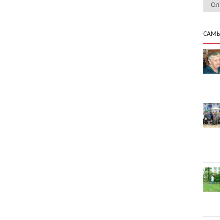
Ол
САМЫ