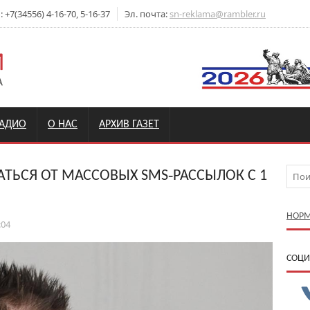
+7(34556) 4-16-70, 5-16-37
Эл. почта:
sn-reklama@rambler.ru
РАДИО
О НАС
АРХИВ ГАЗЕТ
ТЬСЯ ОТ МАССОВЫХ SMS‑РАССЫЛОК С 1
НОРМ
:04
CОЦИ