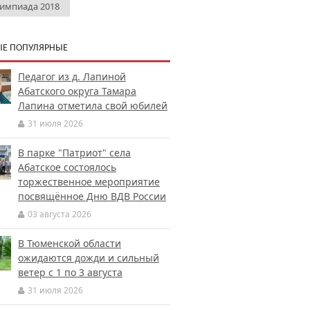
импиада 2018
Е ПОПУЛЯРНЫЕ
Педагог из д. Лапиной
Абатского округа Тамара
Лапина отметила свой юбилей
31 июля 2026
В парке "Патриот" села
Абатское состоялось
торжественное мероприятие
посвящённое Дню ВДВ России
03 августа 2026
В Тюменской области
ожидаются дожди и сильный
ветер с 1 по 3 августа
31 июля 2026