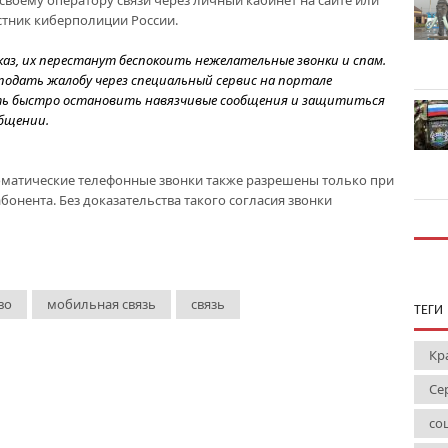
своему оператору связи через личный кабинет на сайте или
тник киберполиции России.
аз, их перестанут беспокоить нежелательные звонки и спам.
подать жалобу через специальный сервис на портале
сть быстро остановить навязчивые сообщения и защититься
общении.
втоматические телефонные звонки также разрешены только при
онента. Без доказательства такого согласия звонки
во
мобильная связь
связь
ТЕГИ
Кр
Се
со