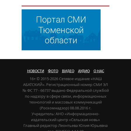
НОВОСТИ
ФОТО
ВИДЕО
АУДИО
О НАС
16+ © 2015-2026 Сетевое издание «НАШ
АБАТСКИЙ». Регистрационный номер СМИ ЭЛ
№ ФС 77 - 66737 выдано Федеральной службой
по надзору в сфере связи, информационных
технологий и массовых коммуникаций
(Роскомнадзор) 08.08.2016 г.
Учредитель: АНО «Информационно-
издательский центр «Сельская новь»
Главный редактор Леонтьева Юлия Юрьевна