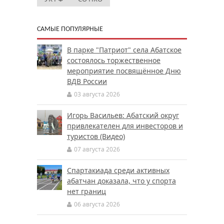
САМЫЕ ПОПУЛЯРНЫЕ
В парке "Патриот" села Абатское
состоялось торжественное
мероприятие посвящённое Дню
ВДВ России
03 августа 2026
Игорь Васильев: Абатский округ
привлекателен для инвесторов и
туристов (Видео)
07 августа 2026
Спартакиада среди активных
абатчан доказала, что у спорта
нет границ
06 августа 2026