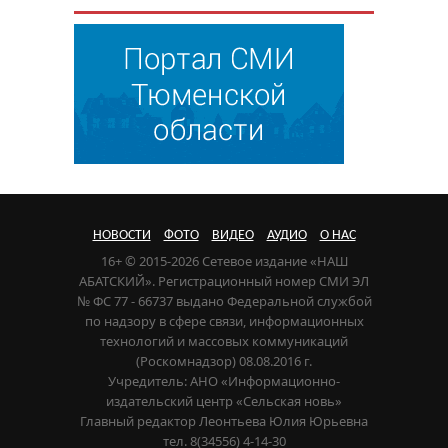
НОВОСТИ
ФОТО
ВИДЕО
АУДИО
О НАС
16+ © 2015-2026 Сетевое издание «НАШ
АБАТСКИЙ». Регистрационный номер СМИ ЭЛ
№ ФС 77 - 66737 выдано Федеральной службой
по надзору в сфере связи, информационных
технологий и массовых коммуникаций
(Роскомнадзор) 08.08.2016 г.
Учредитель: АНО «Информационно-
издательский центр «Сельская новь»
Главный редактор Леонтьева Юлия Юрьевна
тел. 8(34556) 4-14-30