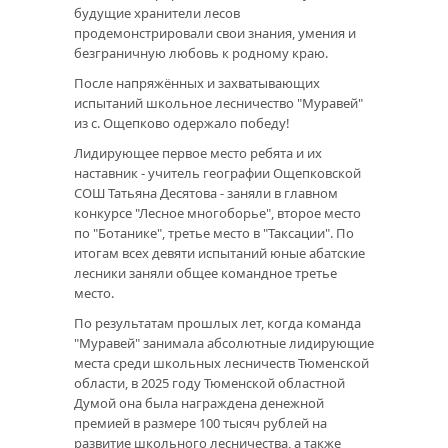
будущие хранители лесов
продемонстрировали свои знания, умения и
безграничную любовь к родному краю.
После напряжённых и захватывающих
испытаний школьное лесничество "Муравей"
из с. Ощепково одержало победу!
Лидирующее первое место ребята и их
наставник - учитель географии Ощепковской
СОШ Татьяна Десятова - заняли в главном
конкурсе "Лесное многоборье", второе место
по "Ботанике", третье место в "Таксации". По
итогам всех девяти испытаний юные абатские
лесники заняли общее командное третье
место.
По результатам прошлых лет, когда команда
"Муравей" занимала абсолютные лидирующие
места среди школьных лесничеств Тюменской
области, в 2025 году Тюменской областной
Думой она была награждена денежной
премией в размере 100 тысяч рублей на
развитие школьного лесничества, а также