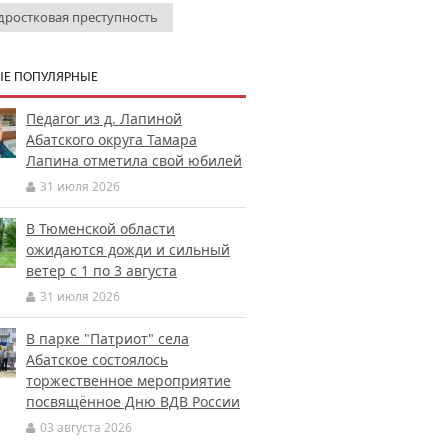
дростковая преступность
Е ПОПУЛЯРНЫЕ
Педагог из д. Лапиной
Абатского округа Тамара
Лапина отметила свой юбилей
31 июля 2026
В Тюменской области
ожидаются дожди и сильный
ветер с 1 по 3 августа
31 июля 2026
В парке "Патриот" села
Абатское состоялось
торжественное мероприятие
посвящённое Дню ВДВ России
03 августа 2026