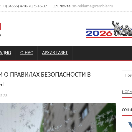
+7(34556) 4-16-70, 5-16-37
Эл. почта:
sn-reklama@rambler.ru
РАДИО
О НАС
АРХИВ ГАЗЕТ
О ПРАВИЛАХ БЕЗОПАСНОСТИ В
ЗЫ
НОРМ
15:28
CОЦИ