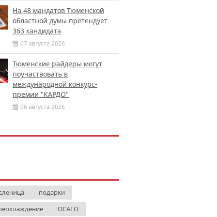
На 48 мандатов Тюменской
областной думы претендует
363 кандидата
07 августа 2026
Тюменские райдеры могут
поучаствовать в
международной конкурс-
премии "КАРДО"
06 августа 2026
сленица
подарки
реохлаждение
ОСАГО