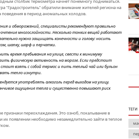
ходным столбик термометра начнет понемногу подниматься.
ра "Градостроитель" обратили внимание жителей региона на
а поведения в период аномальных холодов.
ения и обморожений, специалисты рекомендуют правильно
почтение многослойности. Несколько тонких вещей работают
зательно нужно защищать конечности и голову: носить
ом, шапку, шарф и перчатки.
чить время пребывания на улице, свести к минимуму
зить физическую активность на морозе. Если предстоит
 стоит взять с собой термос и пить теплый чай или бульон
ивать тепло изнутри.
ендуется употреблять алкоголь перед выходом на улицу.
нчивое ощущение тепла и существенно повышают риск
ТЕГИ
е признаки переохлаждения. Это озноб, покалывание в
При их появлении необходимо незамедлительно зайти в теплое
ма
тком.
пе