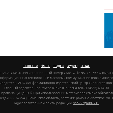
НОВОСТИ
ФОТО
ВИДЕО
АУДИО
О НАС
НАШ АБАТСКИЙ». Регистрационный номер СМИ ЭЛ № ФС 77 - 66737 выдан
 информационных технологий и массовых коммуникаций (Роскомнадзор) 
чредитель: АНО «Информационно-издательский центр «Сельская нов
Главный редактор Леонтьева Юлия Юрьевна тел. 8(34556) 4-14-30
е права защищены © При использовании материалов ссылка обязател
редакции: 627540, Тюменская область, Абатский район, с. Абатское, ул. 1
Адрес электронной почты редакции:
snov22@obl72.ru