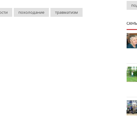
по
ости
похолодание
травматизм
САМЫ