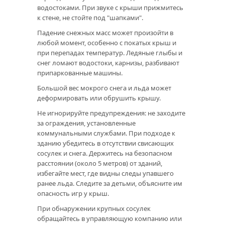
водостоками. При звуке с крыши прижмитесь
к стене, не стойте под "шапками".
Падение снежных масс может произойти в
любой момент, особенно с покатых крыш и
при перепадах температур. Ледяные глыбы и
снег ломают водостоки, карнизы, разбивают
припаркованные машины.
Большой вес мокрого снега и льда может
деформировать или обрушить крышу.
Не игнорируйте предупреждения: не заходите
за ограждения, установленные
коммунальными службами. При подходе к
зданию убедитесь в отсутствии свисающих
сосулек и снега. Держитесь на безопасном
расстоянии (около 5 метров) от зданий,
избегайте мест, где видны следы упавшего
ранее льда. Следите за детьми, объясните им
опасность игр у крыш.
При обнаружении крупных сосулек
обращайтесь в управляющую компанию или