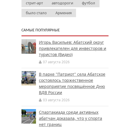
стрит-арт
автодороги
футбол
было стало
Армения
САМЫЕ ПОПУЛЯРНЫЕ
Игорь Васильев: Абатский округ
привлекателен для инвесторов и
туристов (Видео)
07 августа 2026
В парке "Патриот" села Абатское
состоялось торжественное
мероприятие посвящённое Дню
ВДВ России
03 августа 2026
Спартакиада среди активных
абатчан доказала, что у спорта
нет границ