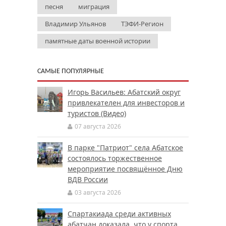
песня
миграция
Владимир Ульянов
ТЭФИ-Регион
памятные даты военной истории
САМЫЕ ПОПУЛЯРНЫЕ
Игорь Васильев: Абатский округ
привлекателен для инвесторов и
туристов (Видео)
07 августа 2026
В парке "Патриот" села Абатское
состоялось торжественное
мероприятие посвящённое Дню
ВДВ России
03 августа 2026
Спартакиада среди активных
абатчан доказала, что у спорта