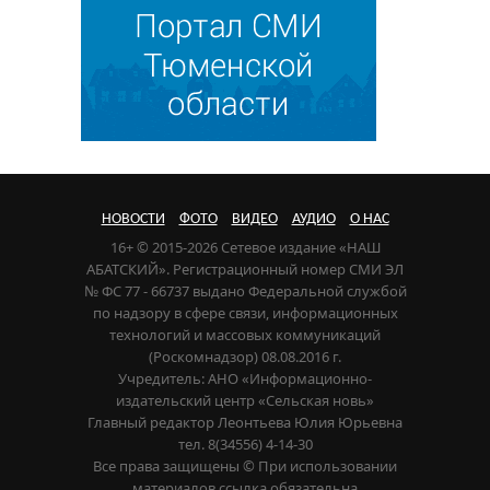
НОВОСТИ
ФОТО
ВИДЕО
АУДИО
О НАС
16+ © 2015-2026 Сетевое издание «НАШ
АБАТСКИЙ». Регистрационный номер СМИ ЭЛ
№ ФС 77 - 66737 выдано Федеральной службой
по надзору в сфере связи, информационных
технологий и массовых коммуникаций
(Роскомнадзор) 08.08.2016 г.
Учредитель: АНО «Информационно-
издательский центр «Сельская новь»
Главный редактор Леонтьева Юлия Юрьевна
тел. 8(34556) 4-14-30
Все права защищены © При использовании
материалов ссылка обязательна