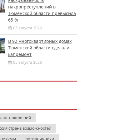
Раскрываемость
накропреступлений в
Тюменской области превысила
65 %
05 августа 2026
В 92 многоквартирных домах
Тюменской области сделали
капремонт
05 августа 2026
алог поколений
ссия страна возможностей
хникумы
пограничники