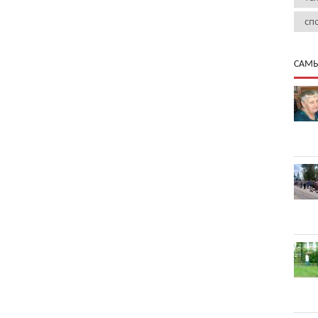
сп
САМЫ