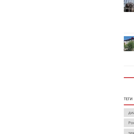
ТЕГИ
ди
Ро
те