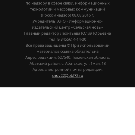
по надзору в сфере связи, информационных
технологий и массовых коммуникаций
(Роскомнадзор) 08.08.2016 г.
Учредитель: АНО «Информационно-
издательский центр «Сельская новь»
Главный редактор Леонтьева Юлия Юрьевна
тел. 8(34556) 4-14-30
Все права защищены © При использовании
материалов ссылка обязательна
Адрес редакции: 627540, Тюменская область,
Абатский район, с. Абатское, ул. 1мая, 13
Адрес электронной почты редакции:
snov22@obl72.ru