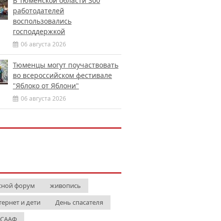
В Тюменской области 300
работодателей
воспользовались
господдержкой
06 августа 2026
Тюменцы могут поучаствовать
во всероссийском фестивале
"Яблоко от Яблони"
06 августа 2026
сной форум
живопись
тернет и дети
День спасателя
СААФ