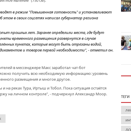
тное явление" (750 см).
ереводят в режим "Повышенная готовность" и устанавливают
б этом в своих соцсетях написал губернатор региона
 опыт прошлых лет. Заранее определили места, где будут
ункты временного размещения развернутся в случае
селённых пунктах, которые могут быть отрезаны водой,
дикаментов и товаров первой необходимости", - отметил он.
телей в мессенджере Макс заработал чат-бот
 можно получить всю необходимую информацию: уровень
менного размещения и многое другое.
и на реках Тура, Иртыш и Тобол. Пока ситуация остаётся
ержу на личном контроле", - подчеркнул Александр Моор.
ТЕГИ
ле
к
ин
ДО