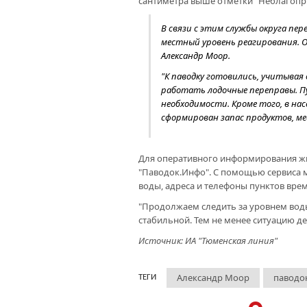
сантиметра выше отметки "Неблагоприя
В связи с этим службы округа п
местный уровень реагирования. О
Александр Моор.
"К паводку готовились, учитывая
работать лодочные переправы. П
необходимости. Кроме того, в на
сформирован запас продуктов, ме
Для оперативного информирования жи
"Паводок.Инфо". С помощью сервиса
воды, адреса и телефоны пунктов вре
"Продолжаем следить за уровнем воды 
стабильной. Тем не менее ситуацию д
Источник: ИА "Тюменская линия"
Александр Моор
паводо
ТЕГИ