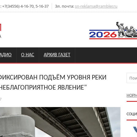
+7(34556) 4-16-70, 5-16-37
Эл. почта:
sn-reklama@rambler.ru
РАДИО
О НАС
АРХИВ ГАЗЕТ
АФИКСИРОВАН ПОДЪЁМ УРОВНЯ РЕКИ
НЕБЛАГОПРИЯТНОЕ ЯВЛЕНИЕ"
НОРМ
7
CОЦИ