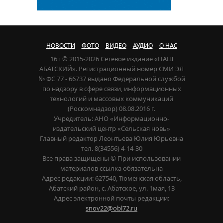
НОВОСТИ
ФОТО
ВИДЕО
АУДИО
О НАС
16+ © 2015-2026 Сетевое издание «НАШ
АБАТСКИЙ». Регистрационный номер СМИ ЭЛ
№ ФС 77 - 66737 выдано Федеральной службой
по надзору в сфере связи, информационных
технологий и массовых коммуникаций
(Роскомнадзор) 08.08.2016 г.
Учредитель: АНО «Информационно-
издательский центр «Сельская новь»
Главный редактор Леонтьева Юлия Юрьевна
тел. 8(34556) 4-14-30
Все права защищены © При использовании
материалов ссылка обязательна
Адрес редакции: 627540, Тюменская область,
Абатский район, с. Абатское, ул. 1мая, 13
Адрес электронной почты редакции:
snov22@obl72.ru