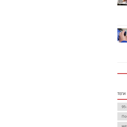
ТЕГИ
95
По
ме