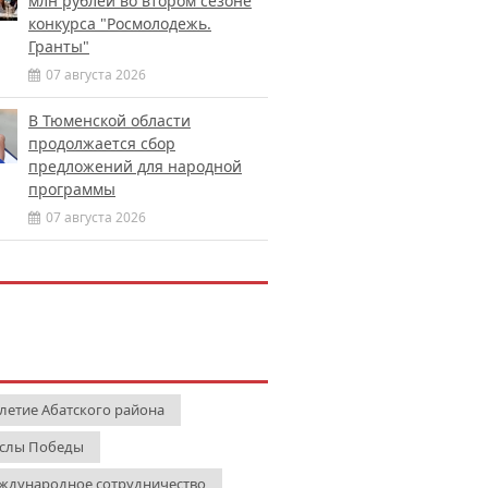
млн рублей во втором сезоне
конкурса "Росмолодежь.
Гранты"
07 августа 2026
В Тюменской области
продолжается сбор
предложений для народной
программы
07 августа 2026
-летие Абатского района
слы Победы
ждународное сотрудничество