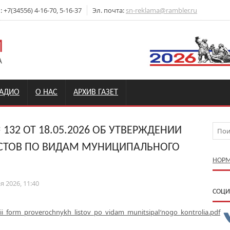
+7(34556) 4-16-70, 5-16-37
Эл. почта:
sn-reklama@rambler.ru
РАДИО
О НАС
АРХИВ ГАЗЕТ
32 ОТ 18.05.2026 ОБ УТВЕРЖДЕНИИ
СТОВ ПО ВИДАМ МУНИЦИПАЛЬНОГО
НОРМ
я 2026, 11:40
CОЦИ
i_form_proverochnykh_listov_po_vidam_munitsipal′nogo_kontrolia.pdf