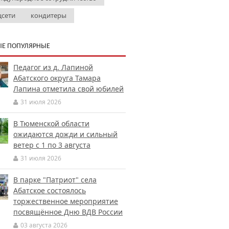
цсети
кондитеры
Е ПОПУЛЯРНЫЕ
Педагог из д. Лапиной
Абатского округа Тамара
Лапина отметила свой юбилей
31 июля 2026
В Тюменской области
ожидаются дожди и сильный
ветер с 1 по 3 августа
31 июля 2026
В парке "Патриот" села
Абатское состоялось
торжественное мероприятие
посвящённое Дню ВДВ России
03 августа 2026