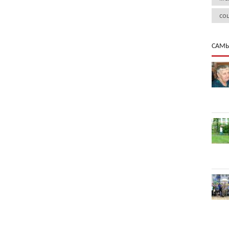
со
САМЫ