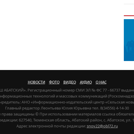
НОВОСТИ
ФОТО
ВИДЕО
АУДИО
О НАС
НАШ АБАТСКИЙ». Регистрационный номер СМИ ЭЛ № ФС 77 - 66737 выдан
 информационных технологий и массовых коммуникаций (Роскомнадзор) 
чредитель: АНО «Информационно-издательский центр «Сельская нов
Главный редактор Леонтьева Юлия Юрьевна тел. 8(34556) 4-14-30
е права защищены © При использовании материалов ссылка обязател
редакции: 627540, Тюменская область, Абатский район, с. Абатское, ул. 1
Адрес электронной почты редакции:
snov22@obl72.ru