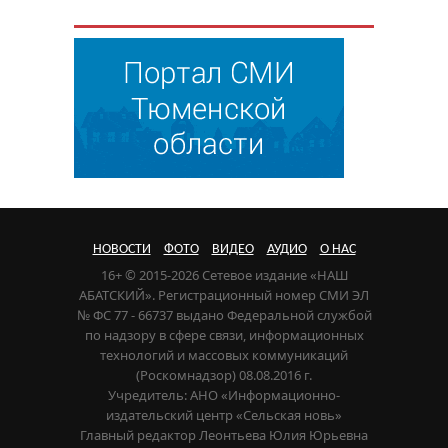
НОВОСТИ
ФОТО
ВИДЕО
АУДИО
О НАС
16+ © 2015-2026 Сетевое издание «НАШ
АБАТСКИЙ». Регистрационный номер СМИ ЭЛ
№ ФС 77 - 66737 выдано Федеральной службой
по надзору в сфере связи, информационных
технологий и массовых коммуникаций
(Роскомнадзор) 08.08.2016 г.
Учредитель: АНО «Информационно-
издательский центр «Сельская новь»
Главный редактор Леонтьева Юлия Юрьевна