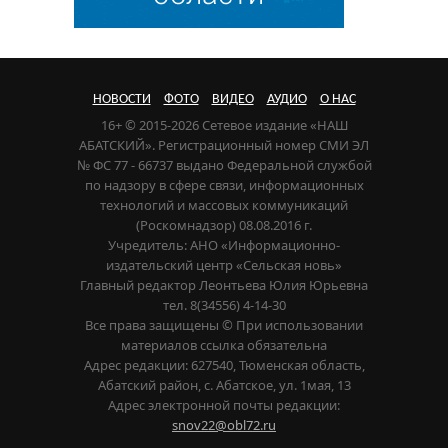
НОВОСТИ
ФОТО
ВИДЕО
АУДИО
О НАС
16+ © 2015-2026 Сетевое издание «НАШ
АБАТСКИЙ». Регистрационный номер СМИ ЭЛ
№ ФС 77 - 66737 выдано Федеральной службой
по надзору в сфере связи, информационных
технологий и массовых коммуникаций
(Роскомнадзор) 08.08.2016 г.
Учредитель: АНО «Информационно-
издательский центр «Сельская новь»
Главный редактор Леонтьева Юлия Юрьевна
тел. 8(34556) 4-14-30
Все права защищены © При использовании
материалов ссылка обязательна
Адрес редакции: 627540, Тюменская область,
Абатский район, с. Абатское, ул. 1мая, 13
Адрес электронной почты редакции:
snov22@obl72.ru