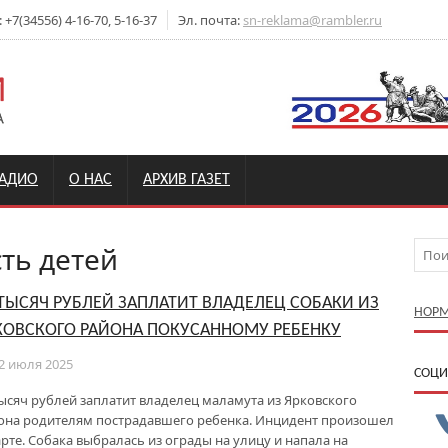
7(34556) 4-16-70, 5-16-37
Эл. почта:
sn-reklama@rambler.ru
РАДИО
О НАС
АРХИВ ГАЗЕТ
ть детей
 ТЫСЯЧ РУБЛЕЙ ЗАПЛАТИТ ВЛАДЕЛЕЦ СОБАКИ ИЗ
НОРМ
КОВСКОГО РАЙОНА ПОКУСАННОМУ РЕБЕНКУ
2 июля 2025
CОЦИ
тысяч рублей заплатит владелец маламута из Ярковского
она родителям пострадавшего ребенка. Инцидент произошел
арте. Собака выбралась из ограды на улицу и напала на