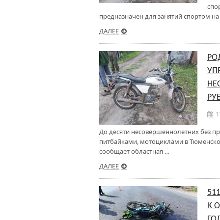
спо
предназначен для занятий спортом на 
ДАЛЕЕ
РО
УП
НЕ
РУ
1
До десяти несовершеннолетних без пр
питбайками, мотоциклами в Тюменской 
сообщает областная …
ДАЛЕЕ
51
К 
ГО