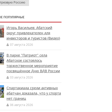
 трезвую Россию
Е ПОПУЛЯРНЫЕ
Игорь Васильев: Абатский
округ привлекателен для
инвесторов и туристов (Видео)
07 августа 2026
В парке "Патриот" села
Абатское состоялось
торжественное мероприятие
посвящённое Дню ВДВ России
03 августа 2026
Спартакиада среди активных
абатчан доказала, что у спорта
нет границ
06 августа 2026