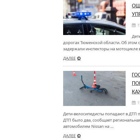
ОШ
УП
1
Дет
дорогах Тюменской области. Об этом 
задержали инспекторы на мотоцикле в 
ДАЛЕЕ
ГО
ПО
КА
1
Дети-велосипедисты попадают в ДТП п
ДТП было два, сообщает региональная
автомобилем Nissan на …
ДАЛЕЕ