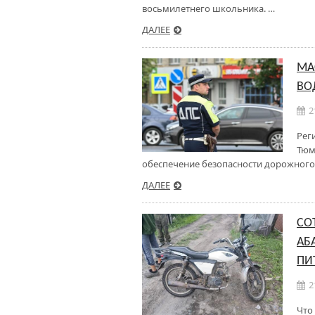
восьмилетнего школьника. …
ДАЛЕЕ
МА
ВО
2
Рег
Тюм
обеспечение безопасности дорожного
ДАЛЕЕ
СО
АБ
ПИ
2
Что