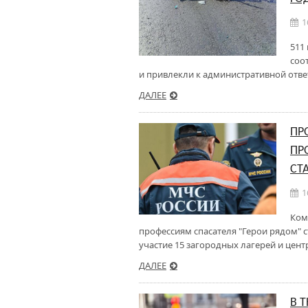
1
511
соо
и привлекли к административной отве
ДАЛЕЕ
ПР
ПР
СТ
1
Ком
профессиям спасателя "Герои рядом" 
участие 15 загородных лагерей и цент
ДАЛЕЕ
В 