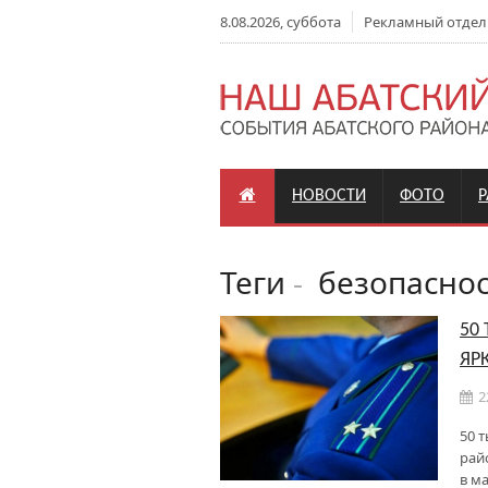
8.08.2026, суббота
Рекламный отдел: +
НОВОСТИ
ФОТО
Теги
-
безопаснос
50
ЯР
2
50 
рай
в м