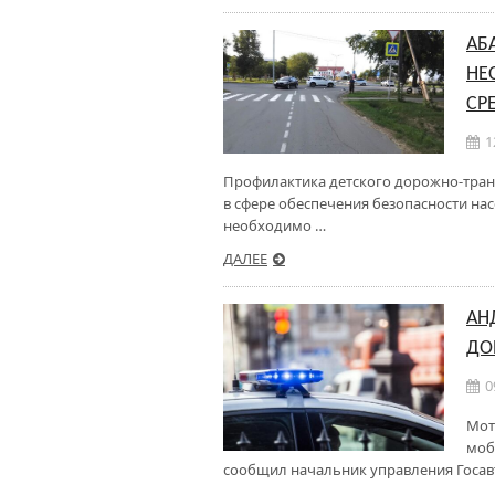
АБ
НЕ
СР
1
Профилактика детского дорожно-тран
в сфере обеспечения безопасности на
необходимо …
ДАЛЕЕ
АН
ДО
0
Мот
моб
сообщил начальник управления Госав