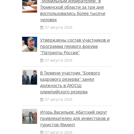
"Мобильным избирателем" в
Тюменской области за три дня
воспользовались более тысячи
человек
07 августа 2026
Утверждены состав участников и
программа первого форума
"Патриоты России"
07 августа 2026
В Тюмени участник "Боевого
кадрового резерва" занял
должность в ДЮСШ
олимпийского резерва
07 августа 2026
Игорь Васильев: Абатский округ
привлекателен для инвесторов и
туристов (Видео)
07 августа 2026