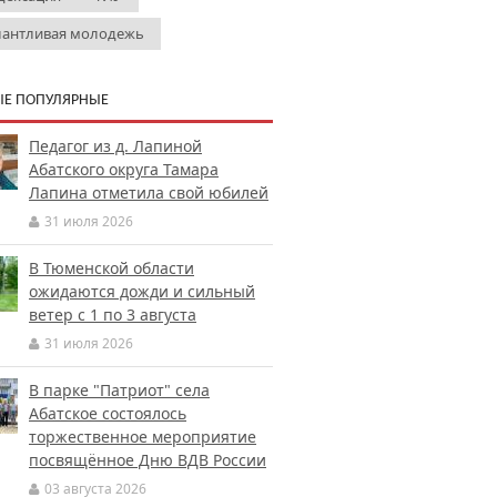
лантливая молодежь
Е ПОПУЛЯРНЫЕ
Педагог из д. Лапиной
Абатского округа Тамара
Лапина отметила свой юбилей
31 июля 2026
В Тюменской области
ожидаются дожди и сильный
ветер с 1 по 3 августа
31 июля 2026
В парке "Патриот" села
Абатское состоялось
торжественное мероприятие
посвящённое Дню ВДВ России
03 августа 2026