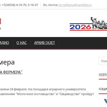
+7(34556) 4-16-70, 5-16-37
Эл. почта:
sn-reklama@rambler.ru
РАДИО
О НАС
АРХИВ ГАЗЕТ
мера
А ФЕРМЕРА"
НОРМ
юмени 24 февраля. На площадке аграрного университета
CОЦИ
авлениям "Молочное скотоводство" и "Овцеводство" пройдут