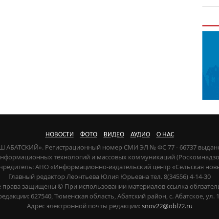
НОВОСТИ
ФОТО
ВИДЕО
АУДИО
О НАС
НАШ АБАТСКИЙ». Регистрационный номер СМИ ЭЛ № ФС 77 - 66737 выдан
 информационных технологий и массовых коммуникаций (Роскомнадзор) 
чредитель: АНО «Информационно-издательский центр «Сельская нов
Главный редактор Леонтьева Юлия Юрьевна тел. 8(34556) 4-14-30
е права защищены © При использовании материалов ссылка обязател
редакции: 627540, Тюменская область, Абатский район, с. Абатское, ул. 1
Адрес электронной почты редакции:
snov22@obl72.ru