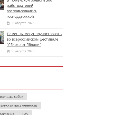
В Тюменской области 300
работодателей
воспользовались
господдержкой
06 августа 2026
Тюменцы могут поучаствовать
во всероссийском фестивале
"Яблоко от Яблони"
06 августа 2026
адельцы собак
авянская письменность
дексация
ТИУ