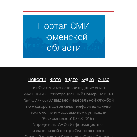
НОВОСТИ
ФОТО
ВИДЕО
АУДИО
О НАС
16+ © 2015-2026 Сетевое издание «НАШ
АБАТСКИЙ». Регистрационный номер СМИ ЭЛ
№ ФС 77 - 66737 выдано Федеральной службой
по надзору в сфере связи, информационных
технологий и массовых коммуникаций
(Роскомнадзор) 08.08.2016 г.
Учредитель: АНО «Информационно-
издательский центр «Сельская новь»
Главный редактор Леонтьева Юлия Юрьевна