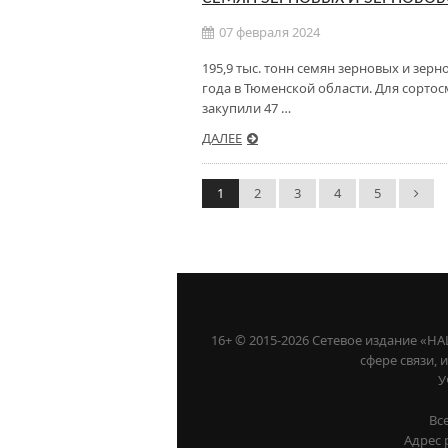
07 февраля 2024
195,9 тыс. тонн семян зерновых и зе
года в Тюменской области. Для сорто
закупили 47 …
ДАЛЕЕ
1
2
3
4
5
16+ © 2015-2026 Сетевое издание «
сфере связи,
У
Вс
Адрес 