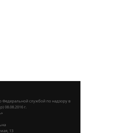
о Федеральной службой по надзору в
08.08.2016 г.
ь»
ьна
мая, 13