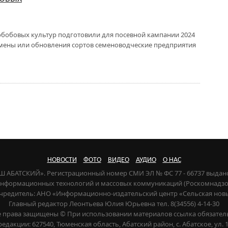
рнобобовых культур подготовили для посевной кампании 2024
смены или обновления сортов семеноводческие предприятия
НОВОСТИ
ФОТО
ВИДЕО
АУДИО
О НАС
НАШ АБАТСКИЙ». Регистрационный номер СМИ ЭЛ № ФС 77 - 66737 выдан
 информационных технологий и массовых коммуникаций (Роскомнадзор) 
чредитель: АНО «Информационно-издательский центр «Сельская нов
Главный редактор Леонтьева Юлия Юрьевна тел. 8(34556) 4-14-30
е права защищены © При использовании материалов ссылка обязател
редакции: 627540, Тюменская область, Абатский район, с. Абатское, ул. 1