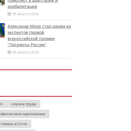
помогают в адаптации и
реабилитации
06 августа 2026
Александр Моор стал одним из
экспертов первой
всероссийской премии
"Патриоты России"
06 августа 2026
сп
охрана труда
офилактика наркомании
стиваль в Сочи