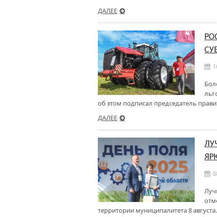
ДАЛЕЕ
РО
СУ
1
Бол
льг
об этом подписал председатель прави
ДАЛЕЕ
ЛУ
ЯР
0
Луч
отм
территории муниципалитета 8 августа.