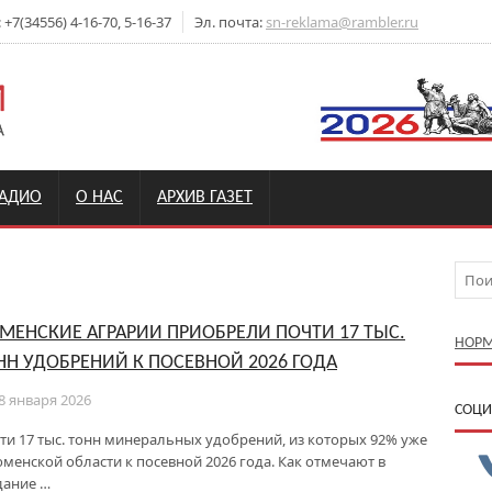
7(34556) 4-16-70, 5-16-37
Эл. почта:
sn-reklama@rambler.ru
РАДИО
О НАС
АРХИВ ГАЗЕТ
МЕНСКИЕ АГРАРИИ ПРИОБРЕЛИ ПОЧТИ 17 ТЫС.
НОРМ
НН УДОБРЕНИЙ К ПОСЕВНОЙ 2026 ГОДА
8 января 2026
CОЦИ
ти 17 тыс. тонн минеральных удобрений, из которых 92% уже
юменской области к посевной 2026 года. Как отмечают в
дание …