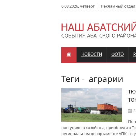
6.08.2026, четверг
Рекламный отдел: +
НОВОСТИ
ФОТО
Теги
-
аграрии
ТЮ
ТО
2
Поч
поступило в хозяйства, приобрели в Т
региональном департаменте АПК, соз