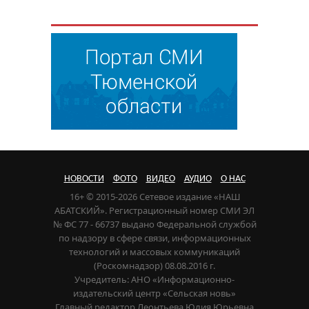
НОВОСТИ
ФОТО
ВИДЕО
АУДИО
О НАС
16+ © 2015-2026 Сетевое издание «НАШ
АБАТСКИЙ». Регистрационный номер СМИ ЭЛ
№ ФС 77 - 66737 выдано Федеральной службой
по надзору в сфере связи, информационных
технологий и массовых коммуникаций
(Роскомнадзор) 08.08.2016 г.
Учредитель: АНО «Информационно-
издательский центр «Сельская новь»
Главный редактор Леонтьева Юлия Юрьевна