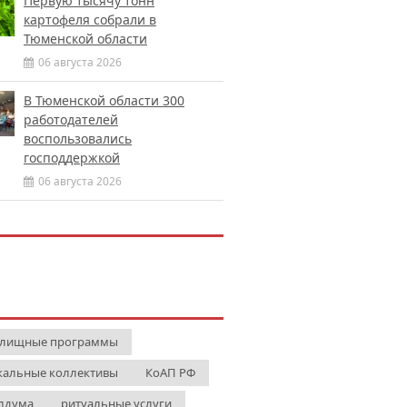
Первую тысячу тонн
картофеля собрали в
Тюменской области
06 августа 2026
В Тюменской области 300
работодателей
воспользовались
господдержкой
06 августа 2026
лищные программы
кальные коллективы
КоАП РФ
лдума
ритуальные услуги