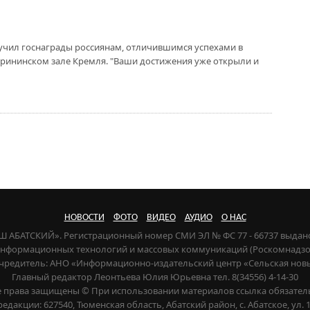
учил госнаграды россиянам, отличившимся успехами в
ерининском зале Кремля. "Ваши достижения уже открыли и
НОВОСТИ
ФОТО
ВИДЕО
АУДИО
О НАС
НАШ АБАТСКИЙ». Регистрационный номер СМИ ЭЛ № ФС 77 - 66737 выдан
 информационных технологий и массовых коммуникаций (Роскомнадзор) 
чредитель: АНО «Информационно-издательский центр «Сельская нов
Главный редактор Леонтьева Юлия Юрьевна тел. 8(34556) 4-14-30
е права защищены © При использовании материалов ссылка обязател
редакции: 627540, Тюменская область, Абатский район, с. Абатское, ул. 1