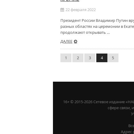
22 февраля 2022
Президент России Владимир Путин вр
разных областях на церемонии в Екат
продолжают открывать …
ДАЛЕЕ
1
2
3
4
5
16+ © 2015-2026 Сетевое издание «
сфере связи,
У
Вс
Адрес 