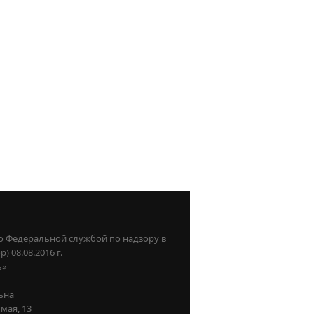
о Федеральной службой по надзору в
08.08.2016 г.
ь»
ьна
мая, 13