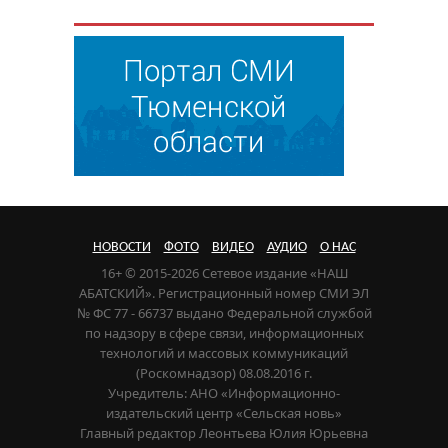
НОВОСТИ
ФОТО
ВИДЕО
АУДИО
О НАС
16+ © 2015-2026 Сетевое издание «НАШ
АБАТСКИЙ». Регистрационный номер СМИ ЭЛ
№ ФС 77 - 66737 выдано Федеральной службой
по надзору в сфере связи, информационных
технологий и массовых коммуникаций
(Роскомнадзор) 08.08.2016 г.
Учредитель: АНО «Информационно-
издательский центр «Сельская новь»
Главный редактор Леонтьева Юлия Юрьевна