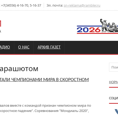
7(34556) 4-16-70, 5-16-37
Эл. почта:
sn-reklama@rambler.ru
РАДИО
О НАС
АРХИВ ГАЗЕТ
парашютом
ТАЛИ ЧЕМПИОНАМИ МИРА В СКОРОСТНОМ
НОРМ
CОЦИ
алов вместе с командой признан чемпионом мира по
оростное падение". Соревнования "Мондиаль-2020",