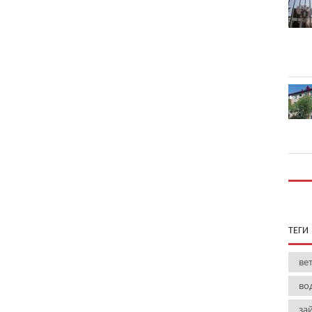
ТЕГИ
ве
во
за