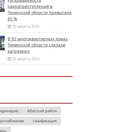
Раскрываемость
накропреступлений в
Тюменской области превысила
65 %
05 августа 2026
В 92 многоквартирных домах
Тюменской области сделали
капремонт
05 августа 2026
теринария
Абатский район
доснабжение
газификация
ймы