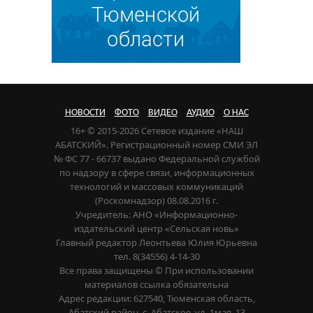
НОВОСТИ
ФОТО
ВИДЕО
АУДИО
О НАС
16+ © 2015-2026 Сетевое издание «НАШ
АБАТСКИЙ». Регистрационный номер СМИ ЭЛ
№ ФС 77 - 66737 выдано Федеральной службой
по надзору в сфере связи, информационных
технологий и массовых коммуникаций
(Роскомнадзор) 08.08.2016 г.
Учредитель: АНО «Информационно-
издательский центр «Сельская новь»
Главный редактор Леонтьева Юлия Юрьевна
тел. 8(34556) 4-14-30
Все права защищены © При использовании
материалов ссылка обязательна
Адрес редакции: 627540, Тюменская область,
Абатский район, с. Абатское, ул. 1мая, 13