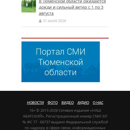
В Тюменской области ожидаются
дожди и сильный ветер с 1 по 3
августа
31 июля 2026
НОВОСТИ
ФОТО
ВИДЕО
АУДИО
О НАС
16+ © 2015-2026 Сетевое издание «НАШ
АБАТСКИЙ». Регистрационный номер СМИ ЭЛ
№ ФС 77 - 66737 выдано Федеральной службой
по надзору в сфере связи, информационных