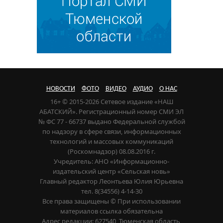
НОВОСТИ
ФОТО
ВИДЕО
АУДИО
О НАС
16+ © 2015-2026 Сетевое издание «НАШ
АБАТСКИЙ». Регистрационный номер СМИ ЭЛ
№ ФС 77 - 66737 выдано Федеральной службой
по надзору в сфере связи, информационных
технологий и массовых коммуникаций
(Роскомнадзор) 08.08.2016 г.
Учредитель: АНО «Информационно-
издательский центр «Сельская новь»
Главный редактор Леонтьева Юлия Юрьевна
тел. 8(34556) 4-14-30
Все права защищены © При использовании
материалов ссылка обязательна
Адрес редакции: 627540, Тюменская область,