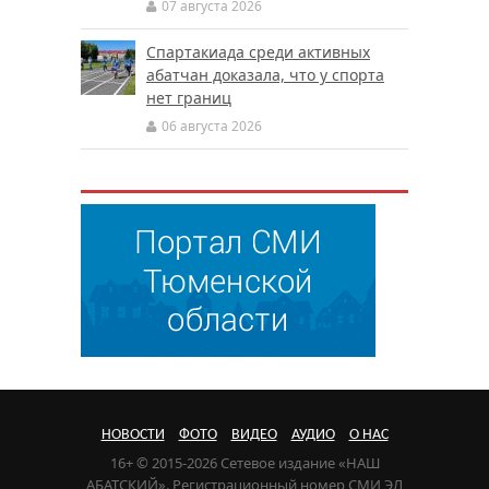
07 августа 2026
Спартакиада среди активных
абатчан доказала, что у спорта
нет границ
06 августа 2026
НОВОСТИ
ФОТО
ВИДЕО
АУДИО
О НАС
16+ © 2015-2026 Сетевое издание «НАШ
АБАТСКИЙ». Регистрационный номер СМИ ЭЛ