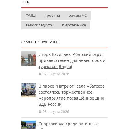
ТЕГИ
ФМШ
проекты
режим ЧС
велосипедисты
пиротехника
САМЫЕ ПОПУЛЯРНЫЕ
Игорь Васильев: Абатский округ
привлекателен для инвесторов и
туристов (Видео)
07 августа 2026
В парке "Патриот" села Абатское
состоялось торжественное
мероприятие посвящённое Дню
ВДВ России
03 августа 2026
Спартакиада среди активных