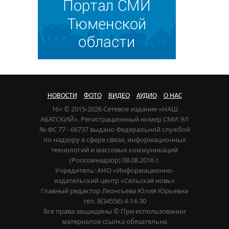
НОВОСТИ
ФОТО
ВИДЕО
АУДИО
О НАС
16+ © 2015-2026 Сетевое издание «НАШ
АБАТСКИЙ». Регистрационный номер СМИ ЭЛ
№ ФС 77 - 66737 выдано Федеральной службой
по надзору в сфере связи, информационных
технологий и массовых коммуникаций
(Роскомнадзор) 08.08.2016 г.
Учредитель: АНО «Информационно-
издательский центр «Сельская новь»
Главный редактор Леонтьева Юлия Юрьевна
тел. 8(34556) 4-14-30
Все права защищены © При использовании
материалов ссылка обязательна