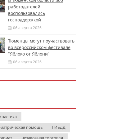
В Тюменской области 300
работодателей
воспользовались
господдержкой
06 августа 2026
Тюменцы могут поучаствовать
во всероссийском фестивале
"Яблоко от Яблони"
06 августа 2026
мнастика
риатрическая помощь
ГИБДД
тариат
незаконная торговля