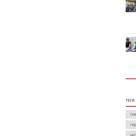
ТЕГИ
ги
ге
но