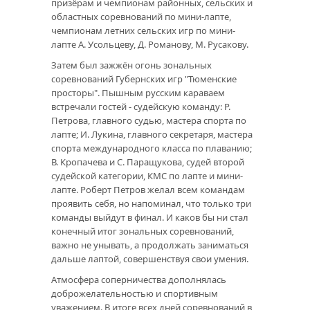
призёрам и чемпионам районных, сельских и
областных соревнований по мини-лапте,
чемпионам летних сельских игр по мини-
лапте А. Усольцеву, Д. Романову, М. Русакову.
Затем был зажжён огонь зональных
соревнований Губернских игр "Тюменские
просторы". Пышным русским караваем
встречали гостей - судейскую команду: Р.
Петрова, главного судью, мастера спорта по
лапте; И. Лукина, главного секретаря, мастера
спорта международного класса по плаванию;
В. Кропачева и С. Паращукова, судей второй
судейской категории, КМС по лапте и мини-
лапте. Роберт Петров желал всем командам
проявить себя, но напоминал, что только три
команды выйдут в финал. И каков бы ни стал
конечный итог зональных соревнований,
важно не унывать, а продолжать заниматься
дальше лаптой, совершенствуя свои умения.
Атмосфера соперничества дополнялась
доброжелательностью и спортивным
уважением. В итоге всех дней соревнований в