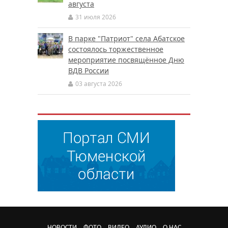
августа
31 июля 2026
В парке "Патриот" села Абатское
состоялось торжественное
мероприятие посвящённое Дню
ВДВ России
03 августа 2026
НОВОСТИ
ФОТО
ВИДЕО
АУДИО
О НАС