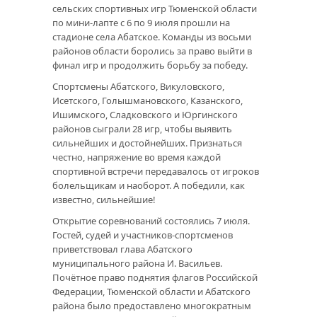
сельских спортивных игр Тюменской области
по мини-лапте с 6 по 9 июля прошли на
стадионе села Абатское. Команды из восьми
районов области боролись за право выйти в
финал игр и продолжить борьбу за победу.
Спортсмены Абатского, Викуловского,
Исетского, Голышмановского, Казанского,
Ишимского, Сладковского и Юргинского
районов сыграли 28 игр, чтобы выявить
сильнейших и достойнейших. Признаться
честно, напряжение во время каждой
спортивной встречи передавалось от игроков
болельщикам и наоборот. А победили, как
известно, сильнейшие!
Открытие соревнований состоялись 7 июля.
Гостей, судей и участников-спортсменов
приветствовал глава Абатского
муниципального района И. Васильев.
Почётное право поднятия флагов Российской
Федерации, Тюменской области и Абатского
района было предоставлено многократным