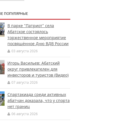
Е ПОПУЛЯРНЫЕ
В парке "Патриот" села
Абатское состоялось
торжественное мероприятие
посвящённое Дню ВДВ России
03 августа 2026
Игорь Васильев: Абатский
округ привлекателен для
инвесторов и туристов (Видео)
07 августа 2026
Спартакиада среди активных
абатчан доказала, что у спорта
нет границ
06 августа 2026