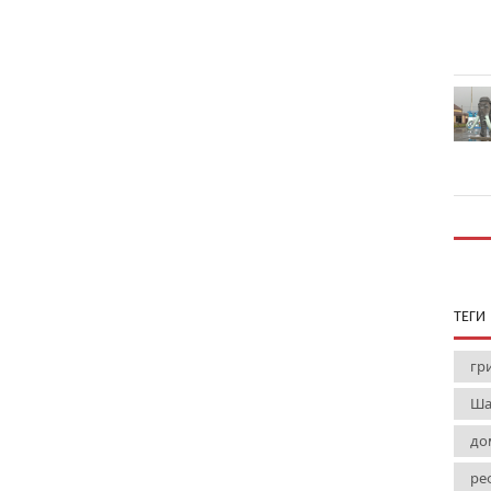
ТЕГИ
гр
Ша
до
ре