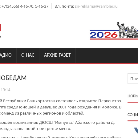
7(34556) 4-16-70, 5-16-37
Эл. почта:
sn-reklama@rambler.ru
РАДИО
О НАС
АРХИВ ГАЗЕТ
 ПОБЕДАМ
 13:14
НОРМ
тай Республики Башкортостан состоялось открытое Первенство
пте среди юношей и девушек 2001 года рождения и моложе. В
команд из различных регионов и областей.
CОЦИ
 вошёл воспитанник ДЮСШ "Импульс" Абатского района Д.
оманды занял почётное третье место.
в команды Новобелокатай, второе у Красноармейского района