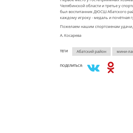
Челябинской области и третье у спорт
был воспитанник ДЮСШ Абатского рай
каждому игроку - медаль и почётная г
Пожелаем нашим спортсменам удачи, а
А. Косарева
Абатский район
мини-ла
ТЕГИ
ПОДЕЛИТЬСЯ: