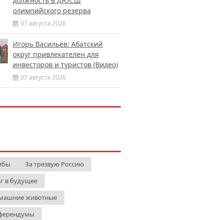
должность в ДЮСШ
олимпийского резерва
07 августа 2026
Игорь Васильев: Абатский
округ привлекателен для
инвесторов и туристов (Видео)
07 августа 2026
ибы
За трезвую Россию
г в будущее
машние животные
ферендумы