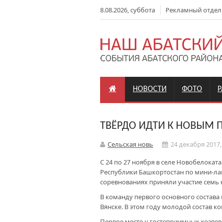
8.08.2026, суббота
Рекламный отдел: +
НОВОСТИ
ФОТО
ТВЁРДО ИДТИ К НОВЫМ
Сельская новь
24 декабря 2017,
С 24 по 27 ноября в селе Новобелока
Республики Башкортостан по мини-ла
соревнованиях приняли участие семь 
В команду первого основного состава
Вянске. В этом году молодой состав к
Первое место у гостеприимных хозяе