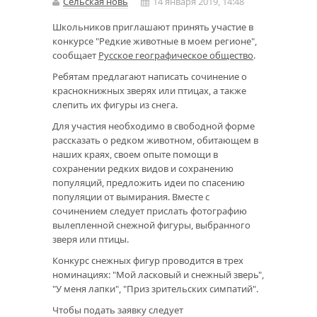
Сельская новь
14 января 2019, 14:48
Школьников приглашают принять участие в
конкурсе "Редкие животные в моем регионе",
сообщает
Русское географическое общество
.
Ребятам предлагают написать сочинение о
краснокнижных зверях или птицах, а также
слепить их фигуры из снега.
Для участия необходимо в свободной форме
рассказать о редком животном, обитающем в
наших краях, своем опыте помощи в
сохранении редких видов и сохранению
популяций, предложить идеи по спасению
популяции от вымирания. Вместе с
сочинением следует прислать фотографию
вылепленной снежной фигуры, выбранного
зверя или птицы.
Конкурс снежных фигур проводится в трех
номинациях: "Мой ласковый и снежный зверь",
"У меня лапки", "Приз зрительских симпатий".
Чтобы подать заявку следует