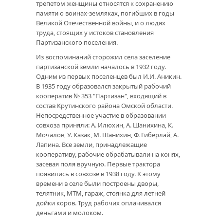
трепетом женщины относятся к сохранению
памяти о воинах-земляках, погибших в годы
Великой Отечественной войны, и о людях
труда, стоящих у истоков становления
Партизанского поселения.
Из воспоминаний сторожил села заселение
партизанской земли началось в 1932 году.
Одним из первых поселенцев был И.И. Аникин.
В 1935 году образовался закрытый рабочий
кооператив № 353 "Партизан", входящий в
состав Крутинского района Омской области.
Непосредственное участие в образовании
совхоза приняли: А. Илюхин, А. Шанихина, К.
Мочалов, У. Казак, М. Шанихин, Ф. Гиберлай, А.
Лапина. Все земли, принадлежащие
кооперативу, рабочие обрабатывали на конях,
засевая поля вручную. Первые трактора
появились в совхозе в 1938 году. К этому
времени в селе были построены дворы,
телятник, МТМ, гараж, стоянка для летней
дойки коров. Труд рабочих оплачивался
деньгами и молоком.