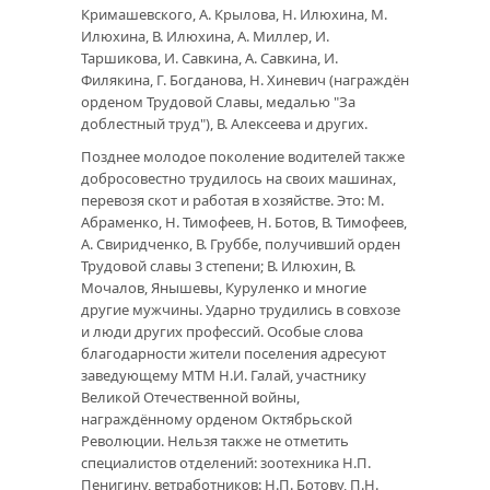
Кримашевского, А. Крылова, Н. Илюхина, М.
Илюхина, В. Илюхина, А. Миллер, И.
Таршикова, И. Савкина, А. Савкина, И.
Филякина, Г. Богданова, Н. Хиневич (награждён
орденом Трудовой Славы, медалью "За
доблестный труд"), В. Алексеева и других.
Позднее молодое поколение водителей также
добросовестно трудилось на своих машинах,
перевозя скот и работая в хозяйстве. Это: М.
Абраменко, Н. Тимофеев, Н. Ботов, В. Тимофеев,
А. Свиридченко, В. Груббе, получивший орден
Трудовой славы 3 степени; В. Илюхин, В.
Мочалов, Янышевы, Куруленко и многие
другие мужчины. Ударно трудились в совхозе
и люди других профессий. Особые слова
благодарности жители поселения адресуют
заведующему МТМ Н.И. Галай, участнику
Великой Отечественной войны,
награждённому орденом Октябрьской
Революции. Нельзя также не отметить
специалистов отделений: зоотехника Н.П.
Пенигину, ветработников: Н.П. Ботову, П.Н.