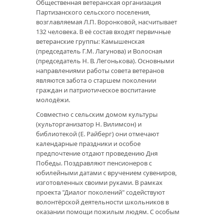
Общественная ветеранская организация
Партизанского сельского поселения,
возглавляемая Л.П. Воронковой, насчитывает
132 человека. В её состав входят первичные
ветеранские группы: Камышенская
(председатель Г.М. Лагунова) и Волосная
(председатель Н. В. Легонькова). Основными
направлениями работы совета ветеранов
являются забота о старшем поколении
граждан и патриотическое воспитание
молодёжи.
Совместно с сельским домом культуры
(культорганизатор Н. Вилимсон) и
библиотекой (Е. Райберг) они отмечают
календарные праздники и особое
предпочтение отдают проведению Дня
Победы. Поздравляют пенсионеров с
юбилейными датами с вручением сувениров,
изготовленных своими руками. В рамках
проекта "Диалог поколений" содействуют
волонтёрской деятельности школьников в
оказании помощи пожилым людям. С особым