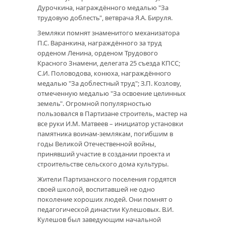
Дурочкина, награждённого медалью "За
трудовую доблесть", ветврача Я.А. Бируля.
Земляки помнят знаменитого механизатора
П.С. Варанкина, награждённого за труд
орденом Ленина, орденом Трудового
Красного Знамени, делегата 25 съезда КПСС;
С.И. Половодова, конюха, награждённого
медалью "За доблестный труд"; З.П. Козлову,
отмеченную медалью "За освоение целинных
земель". Огромной популярностью
пользовался в Партизане строитель, мастер на
все руки И.М. Матвеев – инициатор установки
памятника воинам-землякам, погибшим в
годы Великой Отечественной войны,
принявший участие в создании проекта и
строительстве сельского дома культуры.
Жители Партизанского поселения гордятся
своей школой, воспитавшей не одно
поколение хороших людей. Они помнят о
педагогической династии Кулешовых. В.И.
Кулешов был заведующим начальной