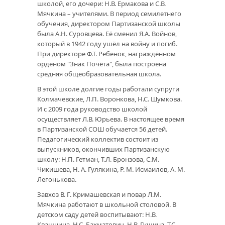
школой, его дочери: Н.В. Ермакова и С.В.
Мячкина – учителями. В период семилетнего
обучения, директором Партизанской школы
была А.Н. Суровцева. Её сменил Я.А. Войнов,
который в 1942 году ушёл на войну и погиб.
При директоре Ф.Т. Ребенок, награждённом
орденом "Знак Почёта", была построена
средняя общеобразовательная школа.
В этой школе долгие годы работали супруги
Колмачевские, Л.П. Воронкова, Н.С. Шумкова.
И с 2009 года руководство школой
осуществляет Л.В. Юрьева. В настоящее время
в Партизанской СОШ обучается 56 детей.
Педагогический коллектив состоит из
выпускников, окончивших Партизанскую
школу: Н.П. Гетман, Т.Л. Бронзова, С.М.
Чикишева, Н. А. Гулякина, Р. М. Исмаилов, А. М.
Легонькова.
Завхоз В. Г. Кримашевская и повар Л.М.
Мячкина работают в школьной столовой. В
детском саду детей воспитывают: Н.В.
Квашнина, Н.С. Бахматович, Н.В. Гущина, Т.С.