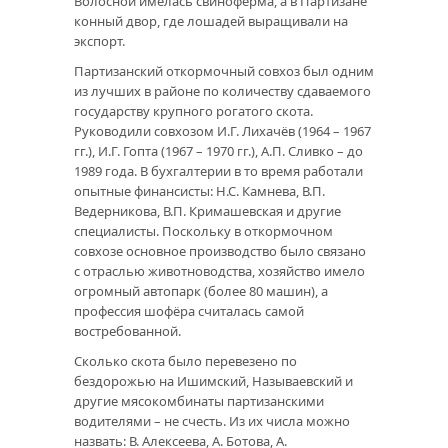
Волосной имелась свиноферма, а в Партизане
конный двор, где лошадей выращивали на
экспорт.
Партизанский откормочный совхоз был одним
из лучших в районе по количеству сдаваемого
государству крупного рогатого скота.
Руководили совхозом И.Г. Лихачёв (1964 – 1967
гг.), И.Г. Гопта (1967 – 1970 гг.), А.П. Сливко – до
1989 года. В бухгалтерии в то время работали
опытные финансисты: Н.С. Камнева, В.П.
Ведерникова, В.П. Кримашевская и другие
специалисты. Поскольку в откормочном
совхозе основное производство было связано
с отраслью животноводства, хозяйство имело
огромный автопарк (более 80 машин), а
профессия шофёра считалась самой
востребованной.
Сколько скота было перевезено по
бездорожью на Ишимский, Называевский и
другие мясокомбинаты партизанскими
водителями – не счесть. Из их числа можно
назвать: В. Алексеева, А. Ботова, А.