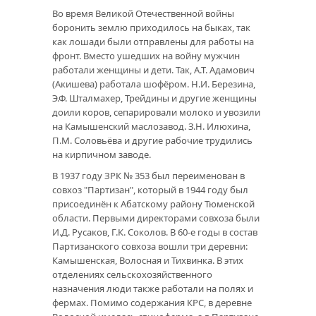
Во время Великой Отечественной войны
боронить землю приходилось на быках, так
как лошади были отправлены для работы на
фронт. Вместо ушедших на войну мужчин
работали женщины и дети. Так, А.Т. Адамович
(Акишева) работала шофёром. Н.И. Березина,
Э.Ф. Шталмахер, Трейдины и другие женщины
доили коров, сепарировали молоко и увозили
на Камышенский маслозавод. З.Н. Илюхина,
П.М. Соловьёва и другие рабочие трудились
на кирпичном заводе.
В 1937 году ЗРК № 353 был переименован в
совхоз "Партизан", который в 1944 году был
присоединён к Абатскому району Тюменской
области. Первыми директорами совхоза были
И.Д. Русаков, Г.К. Соколов. В 60-е годы в состав
Партизанского совхоза вошли три деревни:
Камышенская, Волосная и Тихвинка. В этих
отделениях сельскохозяйственного
назначения люди также работали на полях и
фермах. Помимо содержания КРС, в деревне