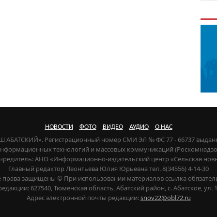
НОВОСТИ
ФОТО
ВИДЕО
АУДИО
О НАС
НАШ АБАТСКИЙ». Регистрационный номер СМИ ЭЛ № ФС 77 - 66737 выдан
 информационных технологий и массовых коммуникаций (Роскомнадзор) 
чредитель: АНО «Информационно-издательский центр «Сельская нов
Главный редактор Леонтьева Юлия Юрьевна тел. 8(34556) 4-14-30
е права защищены © При использовании материалов ссылка обязател
редакции: 627540, Тюменская область, Абатский район, с. Абатское, ул. 1
Адрес электронной почты редакции:
snov22@obl72.ru