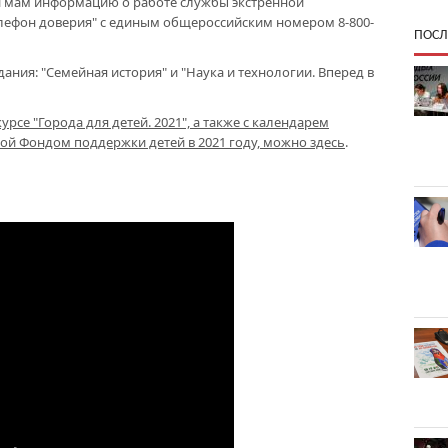
п и мам информацию о работе службы экстренной
лефон доверия" с единым общероссийским номером 8-800-
ПОСЛ
ния: "Семейная история" и "Наука и технологии. Вперед в
рсе "Города для детей. 2021", а также с календарем
й Фондом поддержки детей в 2021 году, можно здесь
.