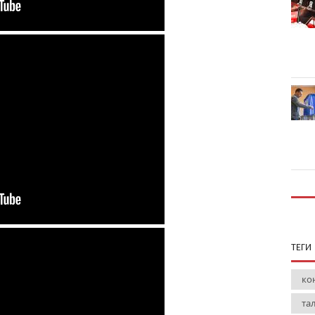
ТЕГИ
ко
та