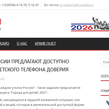
+7(34556) 4-16-70, 5-16-37
Эл. почта:
sn-reklama@rambler.ru
РАДИО
О НАС
АРХИВ ГАЗЕТ
СИИ ПРЕДЛАГАЮТ ДОСТУПНО
ЕТСКОГО ТЕЛЕФОНА ДОВЕРИЯ
НОРМ
8:47
каждом уголке России" - такое задание предлагается
CОЦИ
урса "Города для детей. 2021".
, находящихся в трудной жизненной ситуации, оно
й и акций, которые в увлекательной доступной форме