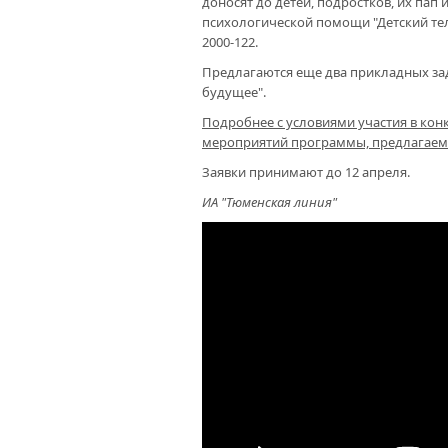
доносят до детей, подростков, их па
психологической помощи "Детский те
2000-122.
Предлагаются еще два прикладных зада
будущее".
Подробнее с условиями участия в конку
мероприятий программы, предлагаемо
Заявки принимают до 12 апреля.
ИА "Тюменская линия"