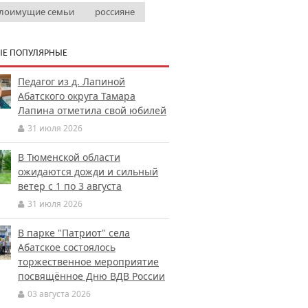
лоимущие семьи
россияне
Е ПОПУЛЯРНЫЕ
Педагог из д. Лапиной
Абатского округа Тамара
Лапина отметила свой юбилей
31 июля 2026
В Тюменской области
ожидаются дожди и сильный
ветер с 1 по 3 августа
31 июля 2026
В парке "Патриот" села
Абатское состоялось
торжественное мероприятие
посвящённое Дню ВДВ России
03 августа 2026