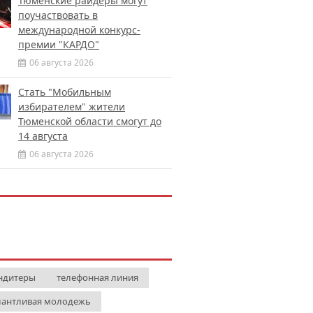
Тюменские райдеры могут
поучаствовать в
международной конкурс-
премии "КАРДО"
06 августа 2026
Стать "Мобильным
избирателем" жители
Тюменской области смогут до
14 августа
06 августа 2026
ндитеры
телефонная линия
лантливая молодежь