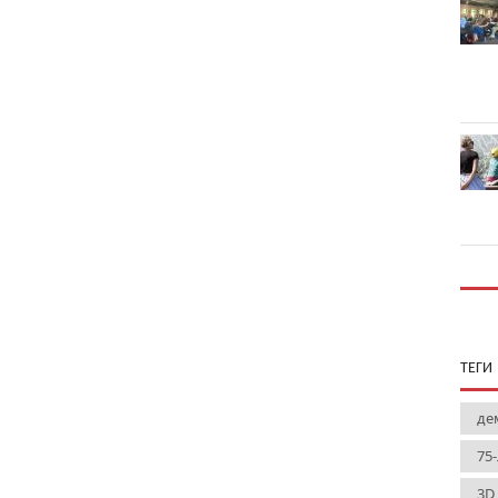
ТЕГИ
де
75
3D