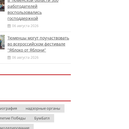
В Тюменской области 300
работодателей
воспользовались
господдержкой
06 августа 2026
Тюменцы могут поучаствовать
во всероссийском фестивале
"Яблоко от Яблони"
06 августа 2026
мография
надзорные органы
-летие Победы
БумБатл
 моделирование