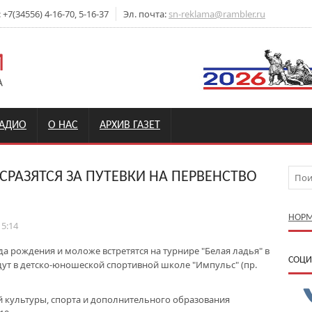
7(34556) 4-16-70, 5-16-37
Эл. почта:
sn-reklama@rambler.ru
РАДИО
О НАС
АРХИВ ГАЗЕТ
РАЗЯТСЯ ЗА ПУТЕВКИ НА ПЕРВЕНСТВО
НОРМ
15:14
а рождения и моложе встретятся на турнире "Белая ладья" в
CОЦИ
ут в детско-юношеской спортивной школе "Импульс" (пр.
 культуры, спорта и дополнительного образования